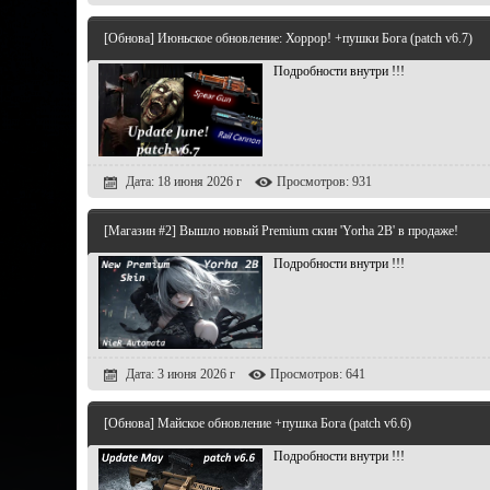
[Обнова] Июньское обновление: Хоррор! +пушки Бога (patch v6.7)
Подробности внутри !!!
Дата: 18 июня 2026 г
Просмотров: 931
[Магазин #2] Вышло новый Premium скин 'Yorha 2B' в продаже!
Подробности внутри !!!
Дата: 3 июня 2026 г
Просмотров: 641
[Обнова] Майское обновление +пушка Бога (patch v6.6)
Подробности внутри !!!