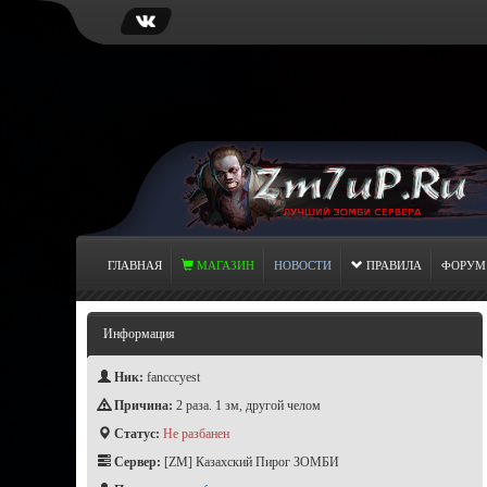
ГЛАВНАЯ
МАГАЗИН
НОВОСТИ
ПРАВИЛА
ФОРУМ
Информация
Ник:
fancccyest
Причина:
2 раза. 1 зм, другой челом
Статус:
Не разбанен
Сервер:
[ZM] Казахский Пирог ЗОМБИ