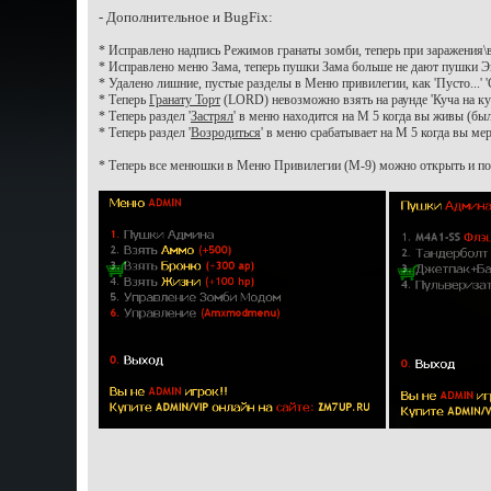
- Дополнительное и BugFix:
* Исправлено надпись Режимов гранаты зомби, теперь при заражения
* Исправлено меню Зама, теперь пушки Зама больше не дают пушки Э
* Удалено лишние, пустые разделы в Меню привилегии, как 'Пусто...' 'Ск
* Теперь
Гранату Торт
(LORD) невозможно взять на раунде 'Куча на ку
* Теперь раздел '
Застрял
' в меню находится на М 5 когда вы живы (был
* Теперь раздел '
Возродиться
' в меню срабатывает на М 5 когда вы ме
* Теперь все менюшки в Меню Привилегии (М-9) можно открыть и посм