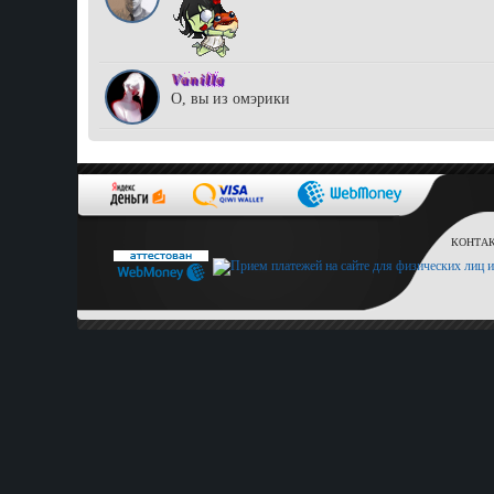
Vanilla
О, вы из омэрики
КОНТАКТ