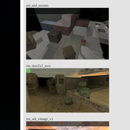
zm_zod_toronto
zm_dust2x2_zero
zm_ark_vintage_v1