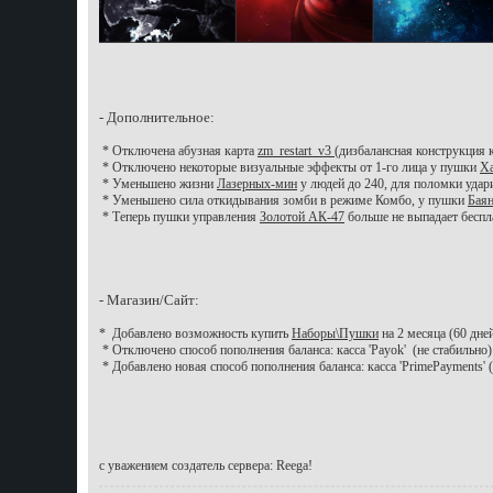
- Дополнительное:
* Отключена абузная карта
zm_restart_v3
(дизбалансная конструкция
* Отключено некоторые визуальные эффекты от 1-го лица у пушки
Ха
* Уменьшено жизни
Лазерных-мин
у людей до 240, для поломки удар
* Уменьшено сила откидывания зомби в режиме Комбо, у пушки
Бая
* Теперь пушки управления
Золотой АК-47
больше не выпадает беспл
- Магазин/Сайт:
* Добавлено возможность купить
Наборы\Пушки
на 2 месяца (60 дне
* Отключено способ пополнения баланса: касса 'Payok' (не стабильно)
* Добавлено новая способ пополнения баланса: касса 'PrimePayments' 
с уважением создатель сервера: Reega!