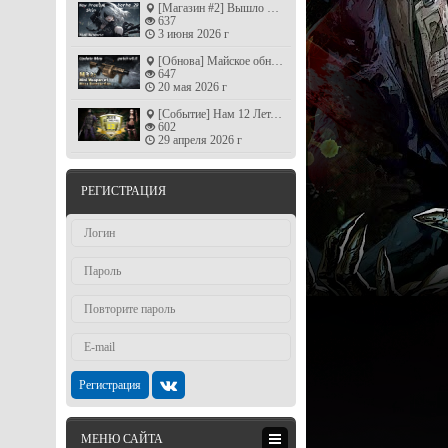
[Магазин #2] Вышло новый Premium скин 'Yorha 2B' в продаже!
637
3 июня 2026 г
[Обнова] Майское обновление +пушка Бога (patch v6.6)
647
20 мая 2026 г
[Событие] Нам 12 Лет, Годовщина сервера !!!
602
29 апреля 2026 г
РЕГИСТРАЦИЯ
Регистрация
МЕНЮ САЙТА