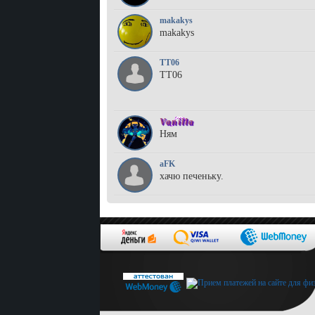
makakys
makakys
TT06
TT06
Vanilla
Ням
aFK
хачю печеньку.