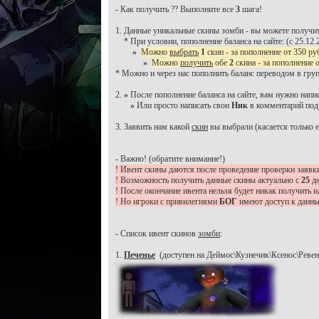
- Как получить ?? Выполните все
3
шага!
1. Данные уникальные скины зомби - вы можете получит
* При условии, пополнение баланса на сайте: (с 25.12.2
»
Можно
выбрать
1
скин - за пополнение от 350 руб.
»
Можно
получить
обе
2
скина - за пополнение от
* Можно и через нас пополнить баланс переводом в гру
2.
»
После пополнение баланса на сайте, вам нужно напи
»
Или просто написать свои
Ник
в комментарий под 
3. Заявить нам какой
скин
вы выбрали (касается только е
- Важно! (обратите внимание!)
! Ивент скины даются после проведение проверки заявк
! Возможность получить данные скины актуально с
25
д
! После окончание ивента нельзя будет никак получить и
! Но игроки с привилегиями
БОГ
имеют доступ к данн
- Список ивент скинов
зомби
:
1.
Печенье
(доступен на Деймос\Кузнечик\Ксенос\Ревена