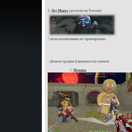
2.
Дед Мороз
(доступен на Толстяк)
! звуки колокольчика не гарантировано.
- Демонстрация (скриншоты) скинов:
1.
Печенье