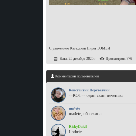
С уважением Казахский Пирог ЗОМБИ
Дата: 25 декабря 2025 г
Просмотров: 776
Комментарии пользователей
Константин Перетолчин
-=КОТ=- один скин печенька
ma4ete
ma4ete, оба скина
RiskyDaivil
Lothric