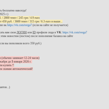
ь бесплатно навсегда!
025 г.)
 / 2800 тенге / 245 грн / 4.9 euro
 450 руб. / 3600 тенге / 315 грн / 6.3 euro и выше...
ппе вк
https://vk.com/reega7
(если на сайте не получается)
сать нам свои
ЛОГИН
или
ID
профиля сюда в
VK
:
https://vk.com/reega7
этим новостям (постом) после пополнение баланса на сайте
сли вы пополнили всего 350 руб.)
и (обычно занимает 12-24 часов)
екабря до
5
января 2026 г.
ли купить !!
ым скинам автоматический!
нтов...)