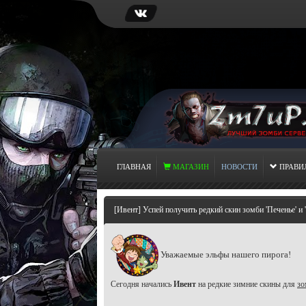
ГЛАВНАЯ
МАГАЗИН
НОВОСТИ
ПРАВИ
[Ивент] Успей получить редкий скин зомби 'Печенье' и 
Уважаемые эльфы нашего пирога!
Сегодня начались
Ивент
на редкие зимние скины для
зо