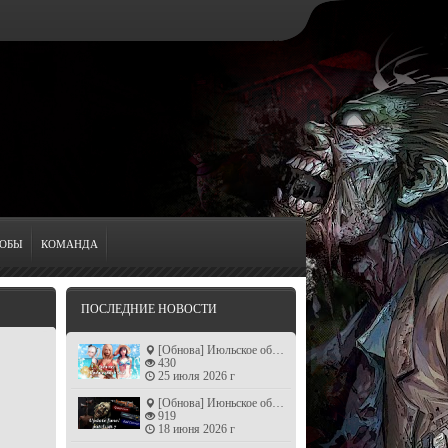
ОБЫ
КОМАНДА
ПОСЛЕДНИЕ НОВОСТИ
[Обнова] Июльское обновление: Жаркий Лето!!! (patch v6.8)
430
25 июля 2026 г
[Обнова] Июньское обновление: Хоррор! +пушки Бога (patch v6.7)
919
18 июня 2026 г