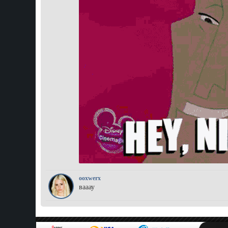
ooxwerx
вааау