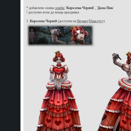
* добавлено скины
зомби:
'
Королева Червей
' , '
Дама Пик
'
! доступно всем до конца праздника
1.
Королева Червей
(доступен на
Ведьму
\
Прислуг
у)