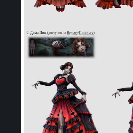
2.
Дама Пик
(доступен на
Ведьму
\
Прислугу
)