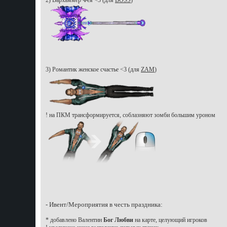
2) Вархаммер Фея <3 (для
BOSS
)
3) Романтик женское счастье <3 (для
ZAM
)
! на ПКМ трансформируется, соблазняют зомби большим уроном
- Ивент/Мероприятия в честь праздника:
* добавлено Валентин
Бог Любви
на карте, целующий игроков