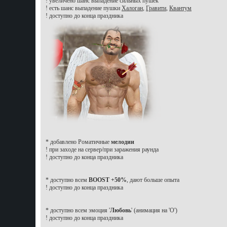
! увеличено шанс выпадение сильных пушек
! есть шанс выпадение пушки
Халоган
,
Гравити
,
Квантум
! доступно до конца праздника
* добавлено Роматичные
мелодии
! при заходе на сервер/при заражения раунда
! доступно до конца праздника
* доступно всем
BOOST +50%
, дают больше опыта
! доступно до конца праздника
* доступно всем эмоция '
Любовь
' (анимация на 'O')
! доступно до конца праздника