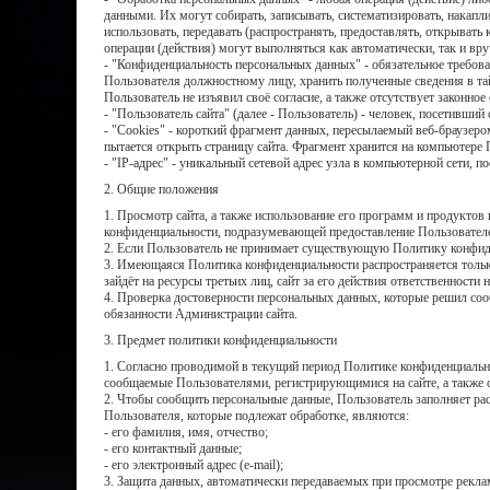
данными. Их могут собирать, записывать, систематизировать, накапли
использовать, передавать (распространять, предоставлять, открывать 
операции (действия) могут выполняться как автоматически, так и вр
- "Конфиденциальность персональных данных" - обязательное требо
Пользователя должностному лицу, хранить полученные сведения в та
Пользователь не изъявил своё согласие, а также отсутствует законное
- "Пользователь сайта" (далее - Пользователь) - человек, посетивши
- "Cookies" - короткий фрагмент данных, пересылаемый веб-браузеро
пытается открыть страницу сайта. Фрагмент хранится на компьютере 
- "IP-адрес" - уникальный сетевой адрес узла в компьютерной сети, п
2. Общие положения
1. Просмотр сайта, а также использование его программ и продуктов
конфиденциальности, подразумевающей предоставление Пользователе
2. Если Пользователь не принимает существующую Политику конфиде
3. Имеющаяся Политика конфиденциальности распространяется только
зайдёт на ресурсы третьих лиц, сайт за его действия ответственности н
4. Проверка достоверности персональных данных, которые решил со
обязанности Администрации сайта.
3. Предмет политики конфиденциальности
1. Согласно проводимой в текущий период Политике конфиденциально
сообщаемые Пользователями, регистрирующимися на сайте, а также 
2. Чтобы сообщить персональные данные, Пользователь заполняет р
Пользователя, которые подлежат обработке, являются:
- его фамилия, имя, отчество;
- его контактный данные;
- его электронный адрес (e-mail);
3. Защита данных, автоматически передаваемых при просмотре рекла