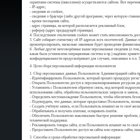
скриптами системы (пикселями) осуществляется сайтом. Вот перечен
- IP-адрес;
- сведения из cookies;
- сведения о браузере (либо другой программе, через которую станов
- время посещения сайта;
- адрес страницы, на которой располагается рекламный блок;
- реферер (адрес предыдущей страницы).
4. Последствием отключения cookies может стать невозможность дос
5. Cайт собирает статистику об IP-адресах всех посетителей. Данны
проконтролировать, насколько законным будет проведение финансовы
6. Любые другие неоговорённые выше персональные сведения (о том, 
какая была установлена операционная система и пр.) надёжно храня
конфиденциальности предусматривает для случаев, описанных в п.п. 5.
4. Цели сбора персональной информации пользователя
1. Сбор персональных данных Пользователя Администрацией сайта пр
- Идентифицировать Пользователя, который прошёл процедуру регистр
- Открыть Пользователю доступ к персонализированным ресурсам дан
- Установить с Пользователем обратную связь, под которой подразум
использования сайта, обработка пользовательских запросов и заявок, 
- Определить местонахождение Пользователя, чтобы обеспечить безо
- Подтвердить, что данные, которые предоставил Пользователь, полн
- Создать учётную запись, если Пользователь изъявил на то своё жела
- Обрабатывать и получать платежи, оспаривать платёж.
- Обеспечить Пользователю максимально быстрое решение проблем, в
технической поддержки.
- Рекламировать товары сайта, если Пользователь изъявит на то своё 
- Предоставить Пользователю доступ на сайты или сервисы сайта, по
5. Способы и сроки обработки персональной информации