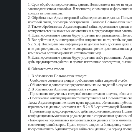
1. Срок обработки персональных данных Пользователя ничем не ог
законодательством способом. В частности, с помощью информационны
средств автоматизации.
2. Обработанные Администрацией сайта персональные данные Пользов
почтовой связи, операторы электросвязи. Согласие Пользователя на
3. Также обработанные Администрацией сайта персональные данные м
осуществляется на законных основаниях и в предусмотренном законо
4. Если персональные данные будут утрачены или разглашены, Польз
5. Все действия Администрации сайта направлены на то, чтобы не до
5.2, 5.3). Последним эта информация не должна быть доступна даже с
и не распространяли, а также не совершали прочие противозаконные
комплексом организационных и технических мер.
6. Если персональные данные будут утрачены либо разглашены, Адми
дабы предотвратить убытки и прочие негативные последствия, вызван
6. Обязательства сторон
1. В обязанности Пользователя входит:
- Сообщение соответствующих требованиям сайта сведений о себе.
- Обновление и дополнение предоставляемых им сведений в случае и
2. В обязанности Администрации сайта входит:
- Применение полученных сведений исключительно в целях, обознач
- Обеспечение конфиденциальности поступивших от Пользователя свед
Также Администрация не имеет права продавать, обменивать, публик
персональные данные, исключая п.п. 5.2 и 5.3 существующей Полити
- Принятие мер предосторожности, дабы персональные данные Пользо
конфиденциальными такого рода сведения в современном деловом об
- Блокировка персональных пользовательских данных с того момента,
соответствующий запрос. Право сделать запрос на блокировку также
предоставившего Администрации сайта свои данные, на период пров