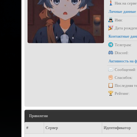
Ник на серве
Личные данные
Имя:
Дата рожден
Контактные да
Телеграм:
Discord:
Активность на 
Сообщений:
Спасибок:
Последняя т
Рейтинг:
Привилегии
#
Сервер
Идентификатор