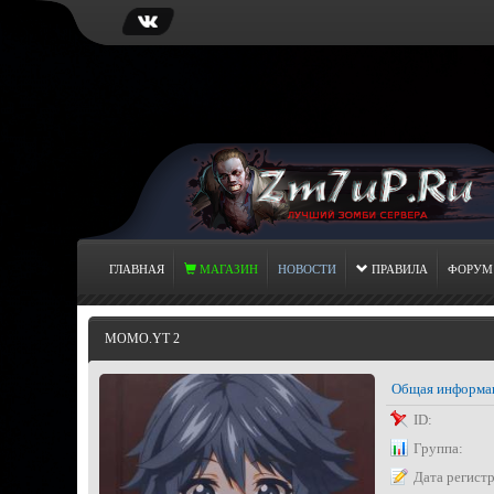
ГЛАВНАЯ
МАГАЗИН
НОВОСТИ
ПРАВИЛА
ФОРУМ
MOMO.YT 2
Общая информа
ID:
Группа:
Дата регист