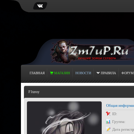
ГЛАВНАЯ
МАГАЗИН
НОВОСТИ
ПРАВИЛА
ФОРУМ
F1tzroy
Общая информа
ID:
Группа:
Дата регист