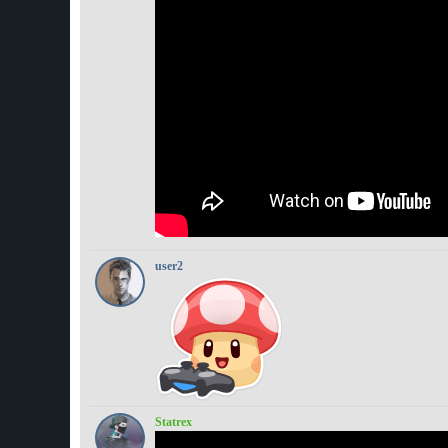
user2
Statrex