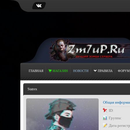
ГЛАВНАЯ
МАГАЗИН
НОВОСТИ
ПРАВИЛА
ФОРУМ
Statrex
Общая информа
ID:
Группа:
Дата регист