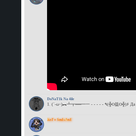
DoNaT1k Na 4ile
(´-ω･)︻┻┳══━一 - - - - 
KoT v SmEtAnE