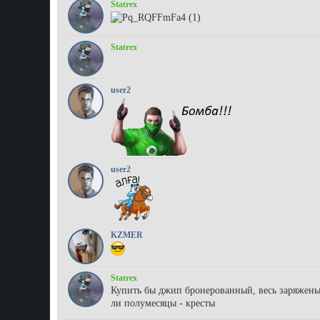
Statrex
Statrex
user2
user2
KZMER
Statrex
Купить бы джип бронерованный, весь заряженый.
ли полумесяцы - кресты