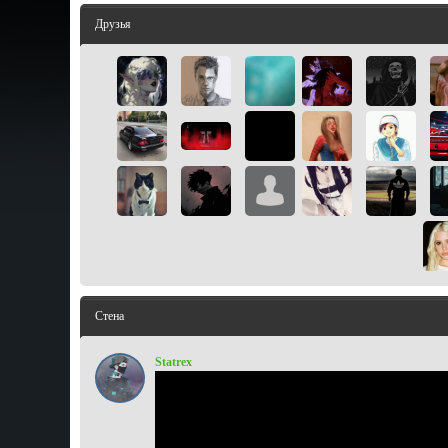
Друзья
Стена
Statrex