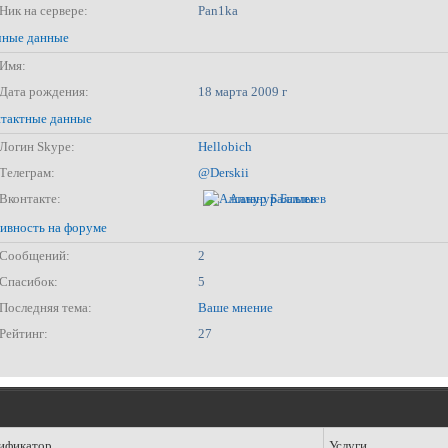
Ник на сервере:
Pan1ka
ные данные
Имя:
Дата рождения:
18 марта 2009 г
тактные данные
Логин Skype:
Hellobich
Телеграм:
@Derskii
Вконтакте:
Алланур Баллыев
ивность на форуме
Сообщений:
2
Спасибок:
5
Последняя тема:
Ваше мнение
Рейтинг:
27
ификатор
Услуги