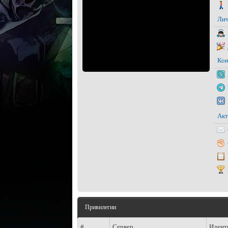
Лич
Кон
Акт
Привилегии
#
Сервер
Идент