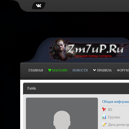
ГЛАВНАЯ
МАГАЗИН
НОВОСТИ
ПРАВИЛА
ФОРУМ
Pal4ik
Общая информа
ID:
Группа:
Дата регист