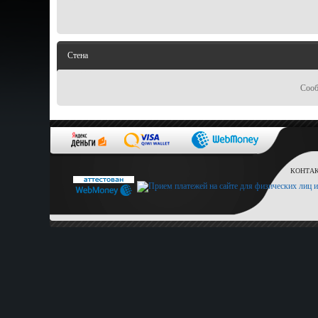
Стена
Сооб
КОНТАКТ