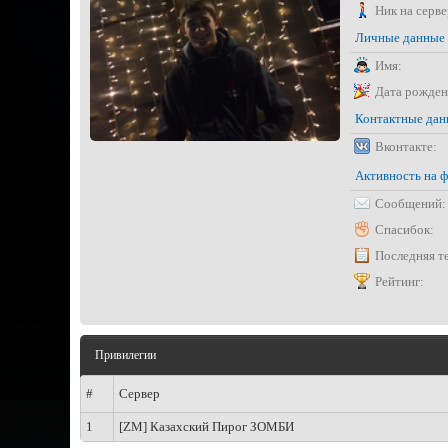
Ник на серве
Личные данные
Имя:
Дата рожден
Контактные да
Вконтакте:
Активность на 
Сообщений:
Спасибок:
Последняя т
Рейтинг:
Привилегии
#
Сервер
1
[ZM] Казахский Пирог ЗОМБИ