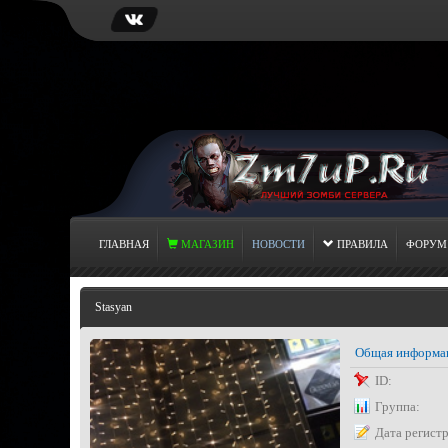
ГЛАВНАЯ
МАГАЗИН
НОВОСТИ
ПРАВИЛА
ФОРУМ
Stasyan
Общая информа
ID:
Группа:
Дата регист