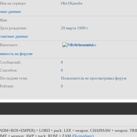
Ник на сервере:
Obe1Kanobe
ные данные
Имя:
Дата рождения:
29 марта 1999 г
тактные данные
Вконтакте:
Petr Avramenko
ивность на форуме
Сообщений:
0
Спасибок:
0
Последняя тема:
Пользователь не просматривал форум
Рейтинг:
0
(ADM+BOS+EMPER) + LORD + pack: LEE + weapon: CHAINSAW + weapon: TR
NIME + weapon: AWP + pack: ROSE + ZAM
(Подробнее)