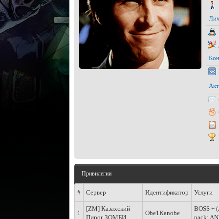
Лич
Кон
Акт
Привилегии
#
Сервер
Идентификатор
Услуги
[ZM] Казахский
BOSS + 
1
Obe1Kanobe
Пирог ЗОМБИ
pack: A