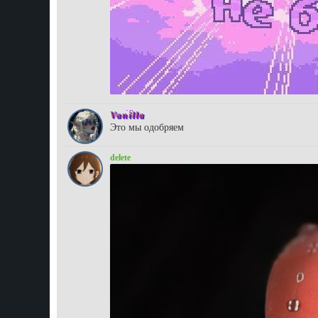
Vanilla
Это мы одобряем
delete