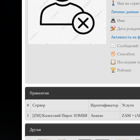
Ник на серве
Личные данные
Имя:
Дата рожден
Активность на 
Сообщений:
Спасибок:
Последняя т
Рейтинг:
Привилегии
#
Сервер
Идентификатор
Услуги
1
[ZM] Казахский Пирог ЗОМБИ
Ananas
ZAM + (A
Друзья