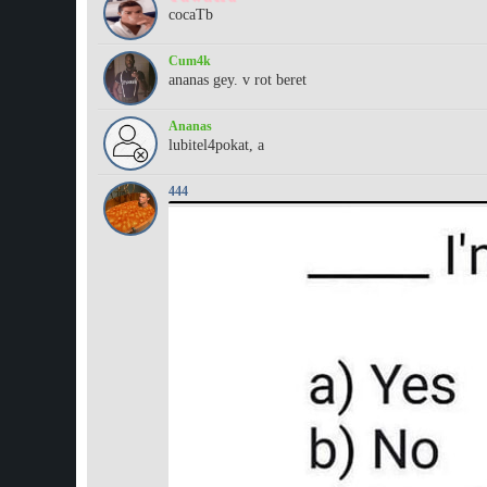
cocaTb
Cum4k
ananas gey. v rot beret
Ananas
lubitel4pokat, а
444