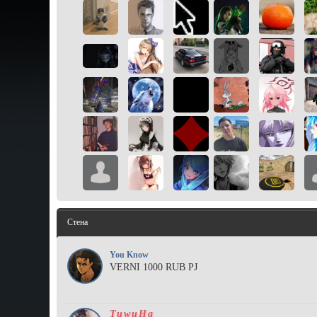
Стена
You Know
VERNI 1000 RUB PJ
TuwuHa