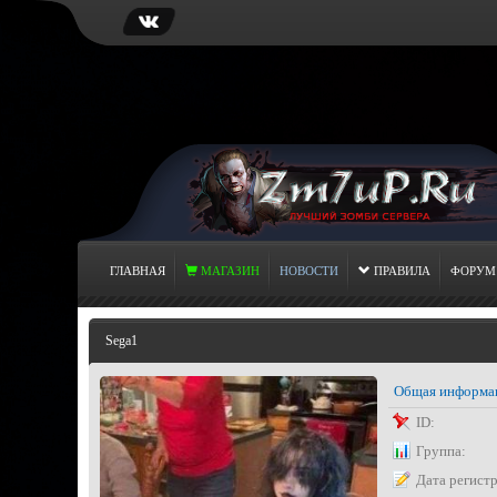
ГЛАВНАЯ
МАГАЗИН
НОВОСТИ
ПРАВИЛА
ФОРУМ
Sega1
Общая информа
ID:
Группа:
Дата регист