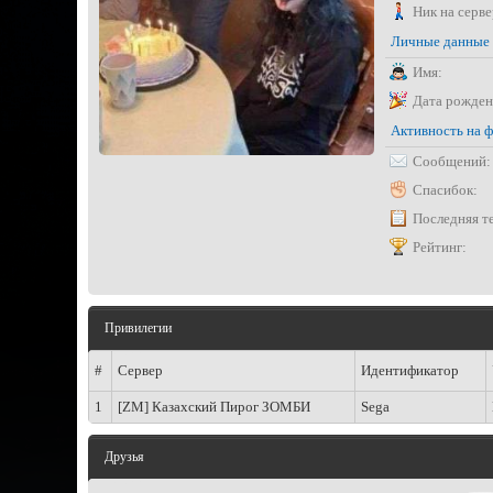
Ник на серве
Личные данные
Имя:
Дата рожден
Активность на 
Сообщений:
Спасибок:
Последняя т
Рейтинг:
Привилегии
#
Сервер
Идентификатор
1
[ZM] Казахский Пирог ЗОМБИ
Sega
Друзья