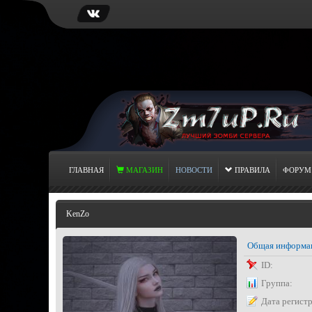
ГЛАВНАЯ
МАГАЗИН
НОВОСТИ
ПРАВИЛА
ФОРУМ
KenZo
Общая информа
ID:
Группа:
Дата регист