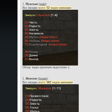
1.
Мужские
(
male
):
Все эмоции:
всего '
52
' видов анимации
Обзор: видео временно недоступно :(
2.
Женские
(
female
):
Все эмоции:
всего '
102
' видов анимации