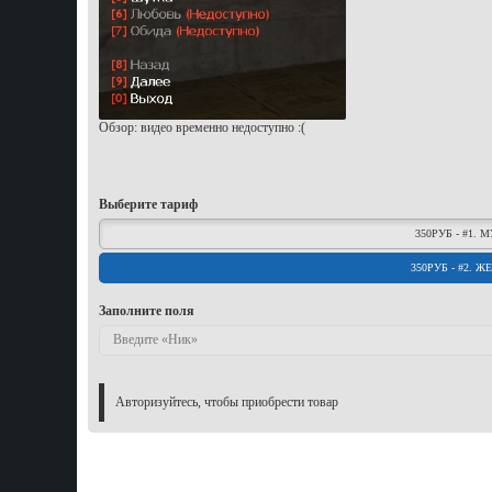
Обзор: видео временно недоступно :(
Выберите тариф
350РУБ - #1.
350РУБ - #2. 
Заполните поля
Авторизуйтесь, чтобы приобрести товар