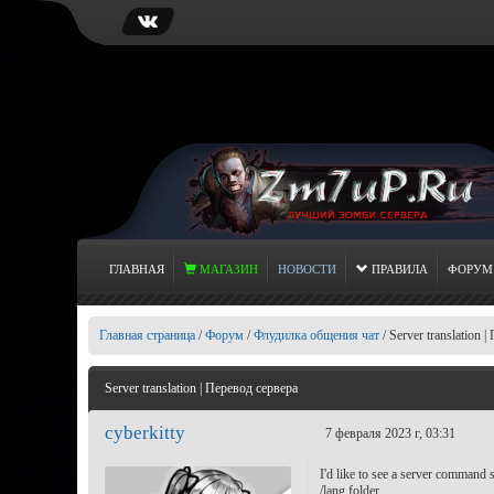
ГЛАВНАЯ
МАГАЗИН
НОВОСТИ
ПРАВИЛА
ФОРУМ
Главная страница
/
Форум
/
Флудилка общения чат
/
Server translation 
Server translation | Перевод сервера
cyberkitty
7 февраля 2023 г, 03:31
I'd like to see a server command 
/lang folder.