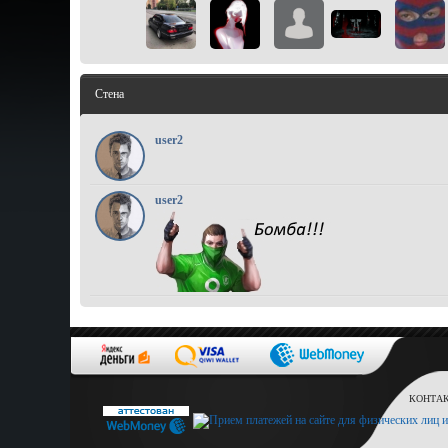
Стена
user2
user2
КОНТАКТ