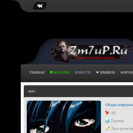
ГЛАВНАЯ
МАГАЗИН
НОВОСТИ
ПРАВИЛА
ФОРУМ
atziri
Общая информа
ID:
Группа:
Дата регист