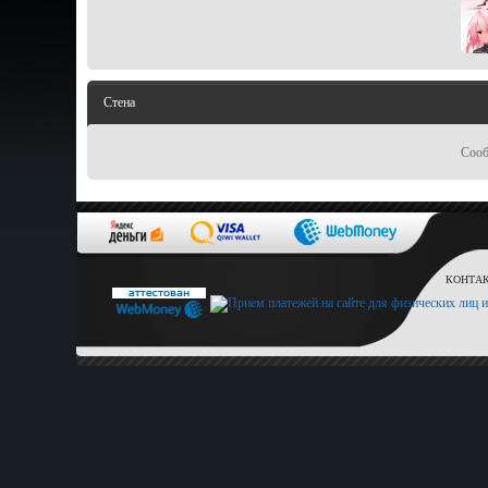
Стена
Сооб
КОНТАКТ