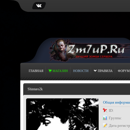
ГЛАВНАЯ
МАГАЗИН
НОВОСТИ
ПРАВИЛА
ФОРУМ
Shintaro2k
Общая информа
ID:
Группа:
Дата регист