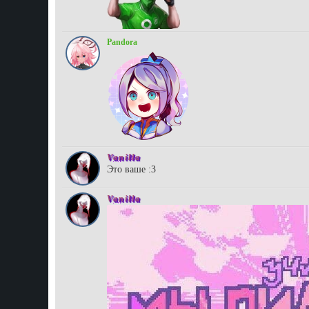
Pandora
Vanilla
Это ваше :3
Vanilla