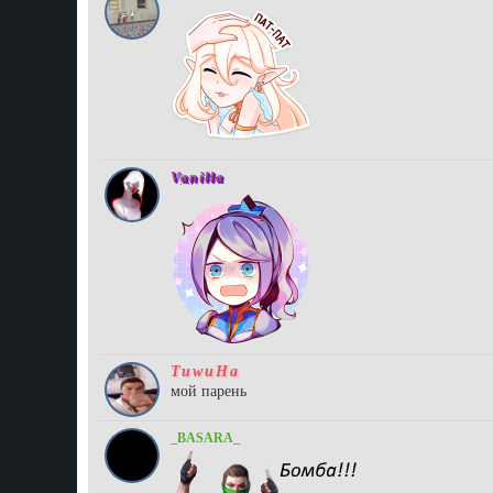
Vanilla
TuwuHa
мой парень
_BASARA_