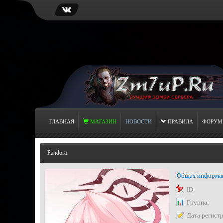
ГЛАВНАЯ
МАГАЗИН
НОВОСТИ
ПРАВИЛА
ФОРУМ
Pandora
Общая информа
ID:
Группа:
Дата регист