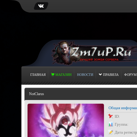
ГЛАВНАЯ
МАГАЗИН
НОВОСТИ
ПРАВИЛА
ФОРУМ
NotClarus
Общая информа
ID:
Группа:
Дата регист