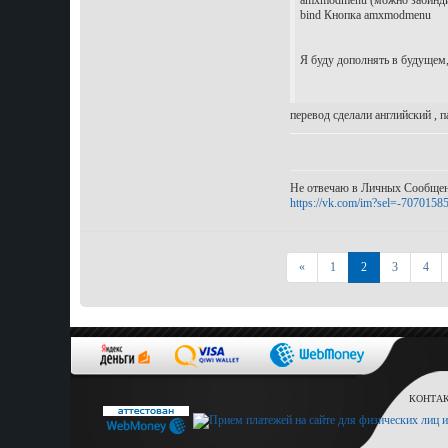
amxmodmenu (можно забиндит
bind Кнопка amxmodmenu
Я буду дополнять в будущем, 
перевод сделали английский , 
Не отвечаю в Личных Сообщен
https://vk.com/im?sel=-7070158
Первая
«
1
2
3
4
КОНТАКТ