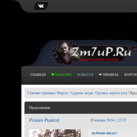
ГЛАВНАЯ
МАГАЗИН
НОВОСТИ
ПРАВИЛА
ФОРУМ
Главная страница
/
Форум
/
Аддоны. моды. Оружки, короче все)
/
Пред
Предложения.
Роман Рыжов
29 января 2024 г, 23:23
ny4etam писал: