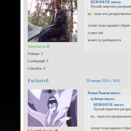
KEROSENE писал:
Пускай запретить распрыжк
ну... мало кто распрыгивать
лучше тогда парашют убрать
и джет пак
может по разбиваются
Заместитель ✠
Рейтинг: 3
Сообщений: 3
Спасибок: 0
ExclusivE
30 января 2024 г, 16:02
Роман Рыжов писал:
ny4etam писал:
KEROSENE писал:
Пускай запретить распры
ну... мало кто распрыгива
лучше тогда парашют убра
Главный Aдмин ♛