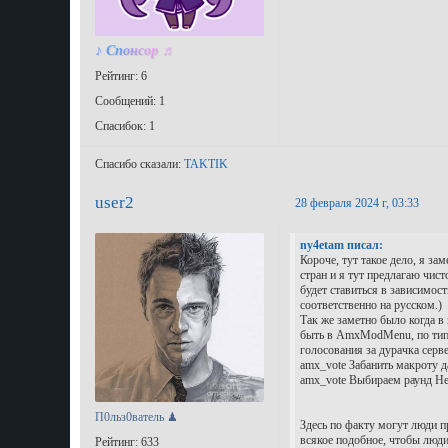
♪ Спонсор ♬
Рейтинг: 6
Сообщений: 1
Спасибок: 1
Спасибо сказали:
TAKTIK
user2
28 февраля 2024 г, 03:33
ny4etam писал:
Короче, тут такое дело, я за
стран и я тут предлагаю чист
будет ставиться в зависимост
соответственно на русском.)
Так же заметно было когда 
быть в AmxModMenu, по типу 
голосования за дурачка серве
amx_vote Забанить макроту д
amx_vote Выбираем раунд Н
П0льз0ватель ♟
Здесь по факту могут люди п
всякое подобное, чтобы люди
Рейтинг: 633