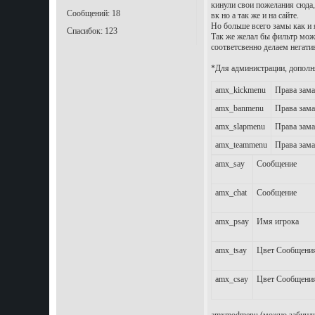
кинули свои пожелания сюда,
Сообщений: 18
вк но а так же и на сайте.
Но больше всего замы как и
Спасибок: 123
Так же желал бы фильтр може
соответсвенно делаем негати
*Для администрации, дополн
amx_kickmenu
Права зама
amx_banmenu
Права зама
amx_slapmenu
Права зама
amx_teammenu
Права зама
amx_say
Сообщение
amx_chat
Сообщение
amx_psay
Имя игрока
amx_tsay
Цвет Сообщени
amx_csay
Цвет Сообщени