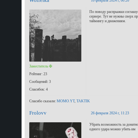
Wolfeika
10 февраля 2024 г, 00:26
По поводу распрыжки соглашусь
сервере. Тут не нужны сверх п
таймингу и движениям.
Заместитель ✠
Рейтинг: 23
Сообщений: 3
Спасибок: 4
Спасибо сказали:
MOMO.YT
,
TAKTIK
Frolovv
26 февраля 2024 г, 11:23
Убрать возможность за донатн
одного удара можно убить им